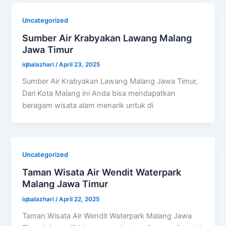
Uncategorized
Sumber Air Krabyakan Lawang Malang
Jawa Timur
iqbalazhari
/
April 23, 2025
Sumber Air Krabyakan Lawang Malang Jawa Timur,
Dari Kota Malang ini Anda bisa mendapatkan
beragam wisata alam menarik untuk di
Uncategorized
Taman Wisata Air Wendit Waterpark
Malang Jawa Timur
iqbalazhari
/
April 22, 2025
Taman Wisata Air Wendit Waterpark Malang Jawa