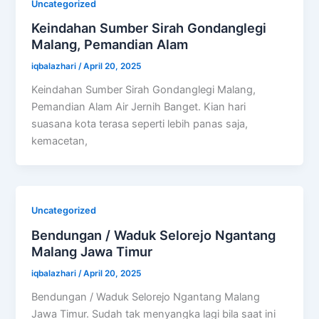
Uncategorized
Keindahan Sumber Sirah Gondanglegi
Malang, Pemandian Alam
iqbalazhari
/
April 20, 2025
Keindahan Sumber Sirah Gondanglegi Malang,
Pemandian Alam Air Jernih Banget. Kian hari
suasana kota terasa seperti lebih panas saja,
kemacetan,
Uncategorized
Bendungan / Waduk Selorejo Ngantang
Malang Jawa Timur
iqbalazhari
/
April 20, 2025
Bendungan / Waduk Selorejo Ngantang Malang
Jawa Timur. Sudah tak menyangka lagi bila saat ini