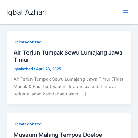
Skip
Iqbal Azhari
to
Main
content
Men
Uncategorized
Air Terjun Tumpak Sewu Lumajang Jawa
Timur
iqbalazhari
/
April 28, 2025
Air Terjun Tumpak Sewu Lumajang Jawa Timur (Tiket
Masuk & Fasilitas) Saat ini Indonesia sudah mulai
terkenal akan keindahaan alam […]
Uncategorized
Museum Malang Tempoe Doeloe