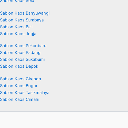
Sablon Kaos Solo
Sablon Kaos Banyuwangi
Sablon Kaos Surabaya
Sablon Kaos Bali
Sablon Kaos Jogja
Sablon Kaos Pekanbaru
Sablon Kaos Padang
Sablon Kaos Sukabumi
Sablon Kaos Depok
Sablon Kaos Cirebon
Sablon Kaos Bogor
Sablon Kaos Tasikmalaya
Sablon Kaos Cimahi