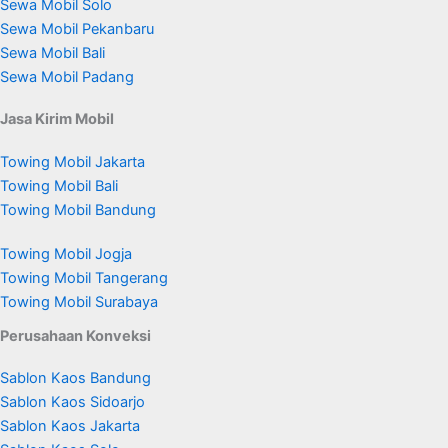
Sewa Mobil Solo
Sewa Mobil Pekanbaru
Sewa Mobil Bali
Sewa Mobil Padang
Jasa Kirim Mobil
Towing Mobil Jakarta
Towing Mobil Bali
Towing Mobil Bandung
Towing Mobil Jogja
Towing Mobil Tangerang
Towing Mobil Surabaya
Perusahaan Konveksi
Sablon Kaos Bandung
Sablon Kaos Sidoarjo
Sablon Kaos Jakarta