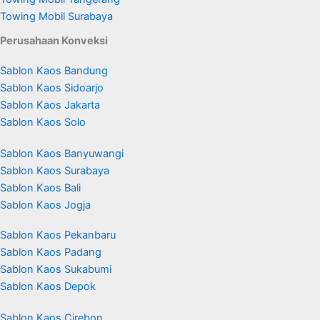
Towing Mobil Surabaya
Perusahaan Konveksi
Sablon Kaos Bandung
Sablon Kaos Sidoarjo
Sablon Kaos Jakarta
Sablon Kaos Solo
Sablon Kaos Banyuwangi
Sablon Kaos Surabaya
Sablon Kaos Bali
Sablon Kaos Jogja
Sablon Kaos Pekanbaru
Sablon Kaos Padang
Sablon Kaos Sukabumi
Sablon Kaos Depok
Sablon Kaos Cirebon