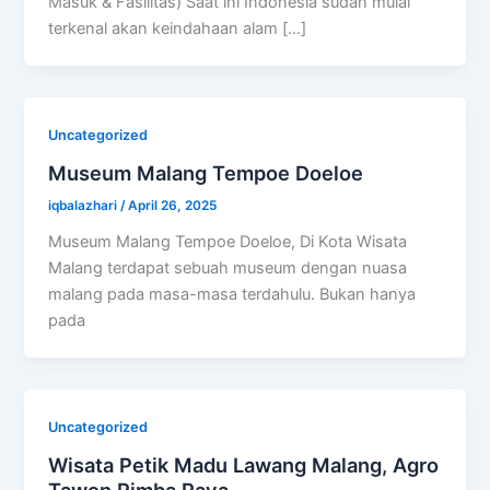
Masuk & Fasilitas) Saat ini Indonesia sudah mulai
terkenal akan keindahaan alam […]
Uncategorized
Museum Malang Tempoe Doeloe
iqbalazhari
/
April 26, 2025
Museum Malang Tempoe Doeloe, Di Kota Wisata
Malang terdapat sebuah museum dengan nuasa
malang pada masa-masa terdahulu. Bukan hanya
pada
Uncategorized
Wisata Petik Madu Lawang Malang, Agro
Tawon Rimba Raya