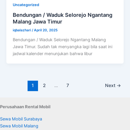
Uncategorized
Bendungan / Waduk Selorejo Ngantang
Malang Jawa Timur
iqbalazhari
/
April 20, 2025
Bendungan / Waduk Selorejo Ngantang Malang
Jawa Timur. Sudah tak menyangka lagi bila saat ini
jadwal kalender menunjukan bahwa libur
1
2
…
7
Next
→
Perusahaan Rental Mobil
Sewa Mobil Surabaya
Sewa Mobil Malang