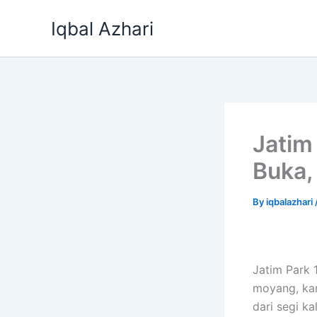
Skip
Iqbal Azhari
to
content
Jatim
Buka,
By
iqbalazhari
Jatim Park 
moyang, kar
dari segi k