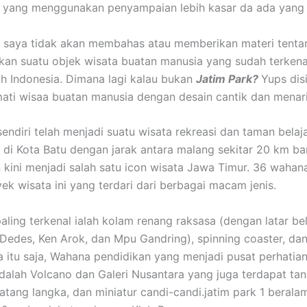
 yang menggunakan penyampaian lebih kasar da ada yang 
ni saya tidak akan membahas atau memberikan materi tent
kan suatu objek wisata buatan manusia yang sudah terken
uh Indonesia. Dimana lagi kalau bukan
Jatim Park?
Yups dis
ati wisaa buatan manusia dengan desain cantik dan menar
sendiri telah menjadi suatu wisata rekreasi dan taman belaj
ri di Kota Batu dengan jarak antara malang sekitar 20 km ba
 kini menjadi salah satu icon wisata Jawa Timur. 36 wahan
ek wisata ini yang terdari dari berbagai macam jenis.
paling terkenal ialah kolam renang raksasa (dengan latar b
Dedes, Ken Arok, dan Mpu Gandring), spinning coaster, da
 itu saja, Wahana pendidikan yang menjadi pusat perhatian
dalah Volcano dan Galeri Nusantara yang juga terdapat ta
atang langka, dan miniatur candi-candi.jatim park 1 beralam