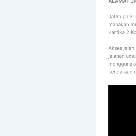
ALAMAT JA
Jatim park l
manakah mun
Kartika 2 K
Akses jalan
jalanan umu
menggunakan
kendaraan 