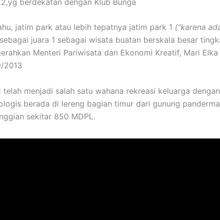
no.2,yg berdekatan dengan Klub Bunga
hu, jatim park atau lebih tepatnya jatim park 1
(“karena ad
sebagai juara 1 sebagai wisata buatan berskala besar tingk
erahkan Menteri Pariwisata dan Ekonomi Kreatif, Mari Elka
9/2013
1 telah menjadi salah satu wahana rekreasi keluarga dengan
ologis berada di lereng bagian timur dari gunung panderma
nggian sekitar 850 MDPL.