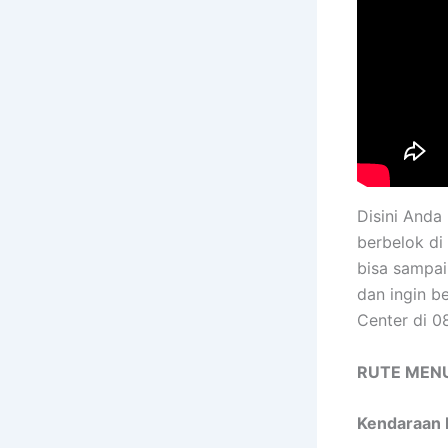
Disini Anda 
berbelok di
bisa sampai
dan ingin b
Center di 0
RUTE MENU
Kendaraan P