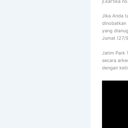
jl.kartika 
Jika Anda ta
dinobatkan 
yang dianug
Jumat (27/
Jatim Park 
secara arke
dengan keti