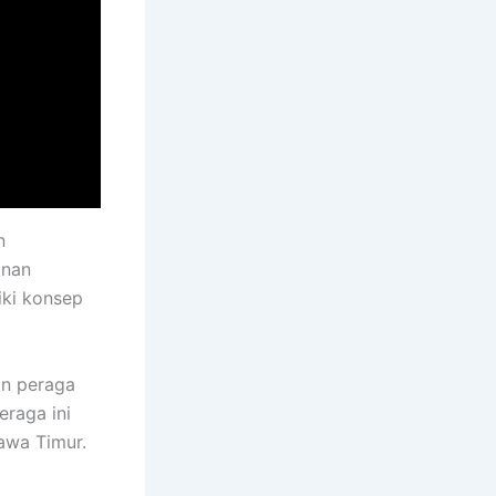
n
 nan
iki konsep
an peraga
eraga ini
awa Timur.