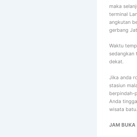
maka selanj
terminal La
angkutan be
gerbang Jat
Waktu tempu
sedangkan t
dekat.
Jika anda r
stasiun mal
berpindah-p
Anda tingga
wisata batu
JAM BUKA 