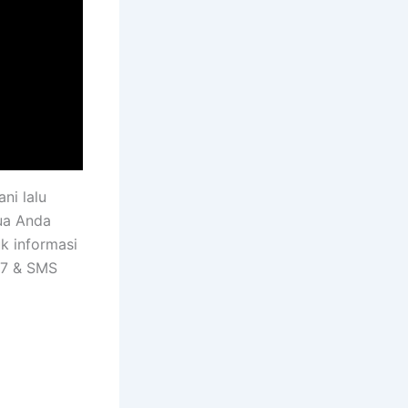
ni lalu
dua Anda
uk informasi
77 & SMS