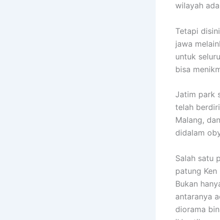
wilayah ada
Tetapi disi
jawa melain
untuk selur
bisa menikm
Jatim park 
telah berdi
Malang, dan
didalam oby
Salah satu 
patung Ken 
Bukan hanya
antaranya a
diorama bin