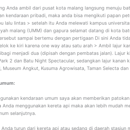
ang Anda ambil dari pusat kota malang langsung menuju ba
 kendaraan pribadi, maka anda bisa mengikuti papan pet
 lalu lintas > setelah itu Anda melewati kampus universita
ah malang (UMM) dan gapura selamat datang di kota batu
 tersebut sampai bertemu dengan pertigaan Di sini Anda tida
elok ke kiri karena one way atau satu arah > Ambil lajur k
ibagi menjadi dua (dipisah dengan pembatas jalan). Lajur ki
Park 2 dan Batu Night Spectacular, sedangkan lajur kanan k
1, Museum Angkut, Kusuma Agrowisata, Taman Selecta dan 
 umum:
gunakan kendaraan umum saya akan memberikan patokan d
ka Anda menggunakan kereta api maka akan lebih mudah me
um selanjutnya.
h Anda turun dari kereta api atau sedang di daerah stasiun