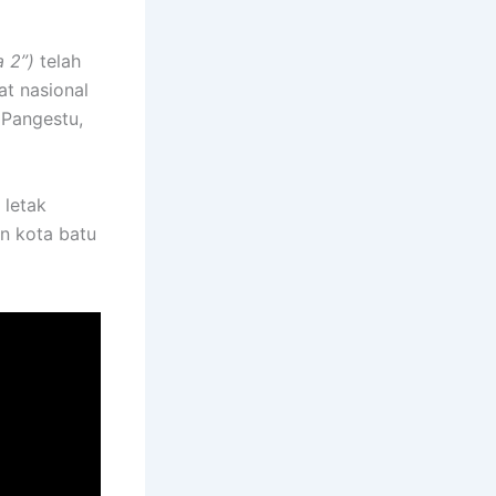
a 2”)
telah
at nasional
 Pangestu,
 letak
n kota batu