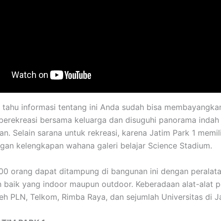
h tahu informasi tentang ini Anda sudah bisa membayangka
erekreasi bersama keluarga dan disuguhi panorama indah
n. Selain sarana untuk rekreasi, karena Jatim Park 1 memil
gan kelengkapan wahana galeri belajar Science Stadium.
00 orang dapat ditampung di bangunan ini dengan peralat
n baik yang indoor maupun outdoor. Keberadaan alat-alat p
eh PLN, Telkom, Rimba Raya, dan sejumlah Universitas di J