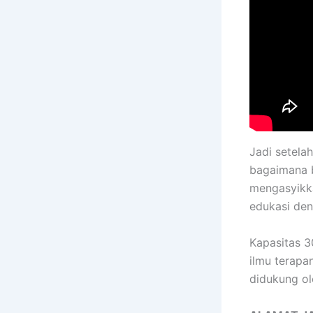
Jadi setela
bagaimana b
mengasyikka
edukasi den
Kapasitas 3
ilmu terapa
didukung ol