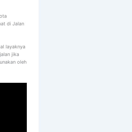
kota
at di Jalan
al layaknya
alan jika
gunakan oleh