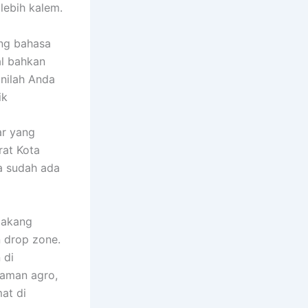
lebih kalem.
ang bahasa
al bahkan
inilah Anda
ik
ar yang
rat Kota
a sudah ada
elakang
n drop zone.
 di
naman agro,
at di