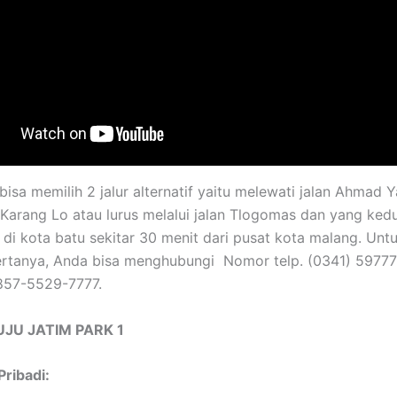
bisa memilih 2 jalur alternatif yaitu melewati jalan Ahmad Ya
 Karang Lo atau lurus melalui jalan Tlogomas dan yang ke
 di kota batu sekitar 30 menit dari pusat kota malang. Unt
ertanya, Anda bisa menghubungi Nomor telp. (0341) 5977
857-5529-7777.
JU JATIM PARK 1
ribadi: