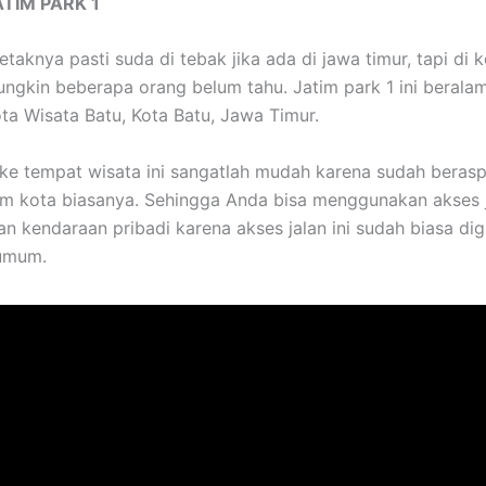
TIM PARK 1
etaknya pasti suda di tebak jika ada di jawa timur, tapi di 
gkin beberapa orang belum tahu. Jatim park 1 ini beralam
ota Wisata Batu, Kota Batu, Jawa Timur.
 ke tempat wisata ini sangatlah mudah karena sudah berasp
m kota biasanya. Sehingga Anda bisa menggunakan akses j
 kendaraan pribadi karena akses jalan ini sudah biasa di
umum.