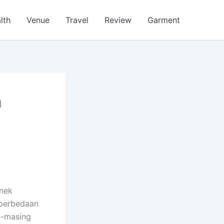
lth
Venue
Travel
Review
Garment
m
enek
 perbedaan
g-masing