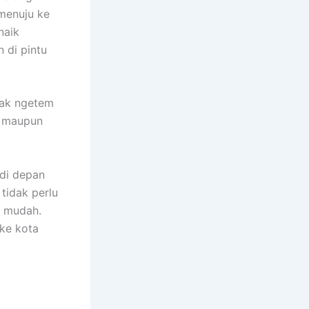
menuju ke
naik
 di pintu
yak ngetem
h maupun
di depan
tidak perlu
h mudah.
ke kota