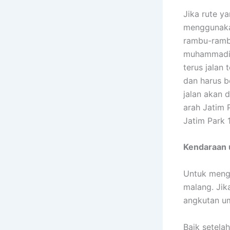
Jika rute y
menggunakan
rambu-rambu
muhammadiy
terus jalan
dan harus b
jalan akan d
arah Jatim 
Jatim Park 
Kendaraan
Untuk meng
malang. Ji
angkutan um
Baik setela