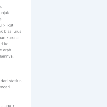
tu
unjuk
s
 > ikuti
k bisa lurus
anan karena
ri ke
e arah
lainnya.
ari stasiun
ncari
 malang >