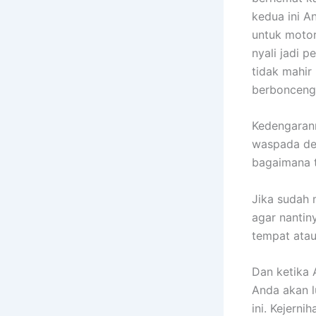
kedua ini A
untuk motor
nyali jadi 
tidak mahir
berbonceng
Kedengaran
waspada den
bagaimana 
Jika sudah
agar nantin
tempat atau
Dan ketika 
Anda akan l
ini. Kejern