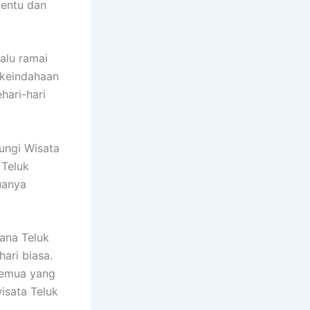
tentu dan
alu ramai
a keindahaan
hari-hari
ungi Wisata
 Teluk
uanya
ana Teluk
ari biasa.
 semua yang
isata Teluk