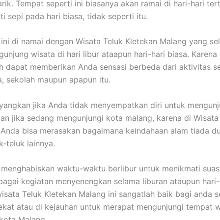
ik. Tempat seperti ini biasanya akan ramai di hari-hari ter
i sepi pada hari biasa, tidak seperti itu.
 ini di namai dengan Wisata Teluk Kletekan Malang yang sel
unjung wisata di hari libur ataapun hari-hari biasa. Karen
ah dapat memberikan Anda sensasi berbeda dari aktivitas se
ja, sekolah maupun apapun itu.
yangkan jika Anda tidak menyempatkan diri untuk mengunj
kan jika sedang mengunjungi kota malang, karena di Wisata
i Anda bisa merasakan bagaimana keindahaan alam tiada d
-teluk lainnya.
menghabiskan waktu-waktu berlibur untuk menikmati suas
bagai kegiatan menyenengkan selama liburan ataupun hari-h
isata Teluk Kletekan Malang ini sangatlah baik bagi anda
ekat atau di kejauhan untuk merapat mengunjungi tempat w
 kota Malang.