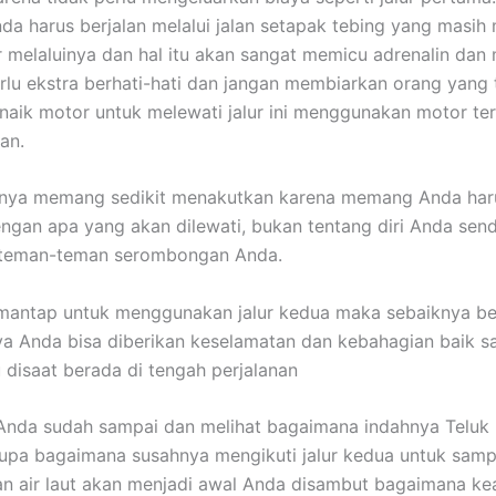
nda harus berjalan melalui jalan setapak tebing yang masi
 melaluinya dan hal itu akan sangat memicu adrenalin dan
perlu ekstra berhati-hati dan jangan membiarkan orang yang 
 naik motor untuk melewati jalur ini menggunakan motor te
an.
nya memang sedikit menakutkan karena memang Anda har
gan apa yang akan dilewati, bukan tentang diri Anda sendi
teman-teman serombongan Anda.
 mantap untuk menggunakan jalur kedua maka sebaiknya be
ya Anda bisa diberikan keselamatan dan kebahagian baik s
 disaat berada di tengah perjalanan
Anda sudah sampai dan melihat bagaimana indahnya Teluk K
upa bagaimana susahnya mengikuti jalur kedua untuk sampa
ihan air laut akan menjadi awal Anda disambut bagaimana ke