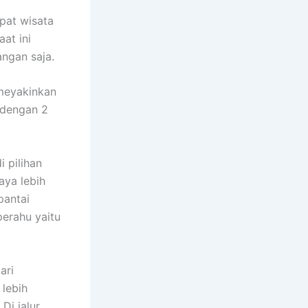
pat wisata
at ini
ngan saja.
 meyakinkan
 dengan 2
 pilihan
aya lebih
pantai
erahu yaitu
ari
lebih
Di jalur