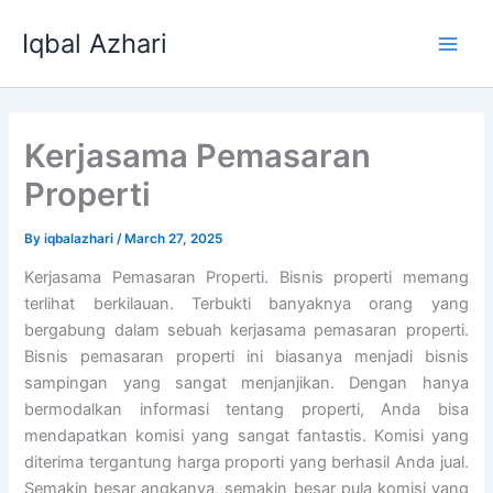
Skip
Iqbal Azhari
to
Main
content
Men
Kerjasama Pemasaran
Properti
By
iqbalazhari
/
March 27, 2025
Kerjasama Pemasaran Properti. Bisnis properti memang
terlihat berkilauan. Terbukti banyaknya orang yang
bergabung dalam sebuah kerjasama pemasaran properti.
Bisnis pemasaran properti ini biasanya menjadi bisnis
sampingan yang sangat menjanjikan. Dengan hanya
bermodalkan informasi tentang properti, Anda bisa
mendapatkan komisi yang sangat fantastis. Komisi yang
diterima tergantung harga proporti yang berhasil Anda jual.
Semakin besar angkanya, semakin besar pula komisi yang